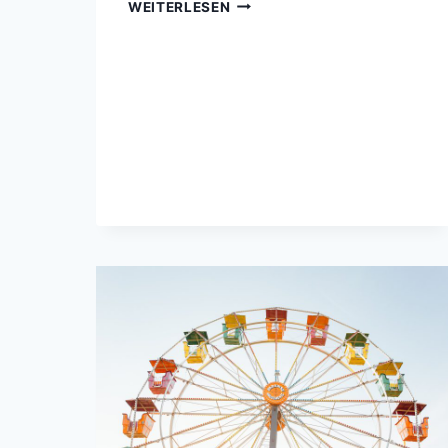
STÄDTE
WEITERLESEN
IN
DER
UMGEBUNG