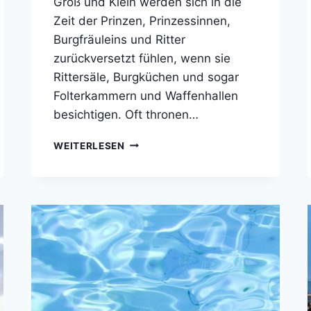
Groß und Klein werden sich in die
Zeit der Prinzen, Prinzessinnen,
Burgfräuleins und Ritter
zurückversetzt fühlen, wenn sie
Rittersäle, Burgküchen und sogar
Folterkammern und Waffenhallen
besichtigen. Oft thronen…
BURGEN,
WEITERLESEN
SCHLÖSSER
UND
KIRCHEN